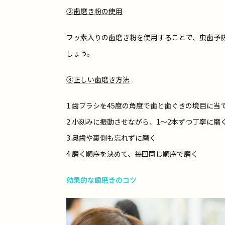
②歯磨き粉の使用
フッ素入りの歯磨き粉を使用することで、虫歯予
しょう。
③正しい歯磨き方法
1.歯ブラシを45度の角度で歯と歯ぐきの境目に当
2.小刻みに振動させながら、1～2本ずつ丁寧に磨
3.奥歯や裏側も忘れずに磨く
4.磨く順序を決めて、毎回同じ順序で磨く
効果的な歯磨きのコツ