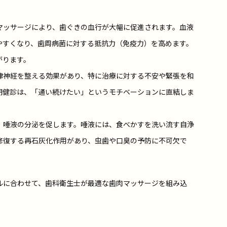
マッサージにより、歯ぐきの血行が大幅に促進されます。血液
やすくなり、歯周病菌に対する抵抗力（免疫力）を高めます。
がります。
律神経を整える効果があり、特に治療に対する不安や緊張を和
期健診は、「通い続けたい」というモチベーションに直結しま
、唾液の分泌を促します。唾液には、食べかすを洗い流す自浄
修復する再石灰化作用があり、虫歯や口臭の予防に不可欠で
ルに合わせて、歯科衛生士が最適な歯肉マッサージを組み込