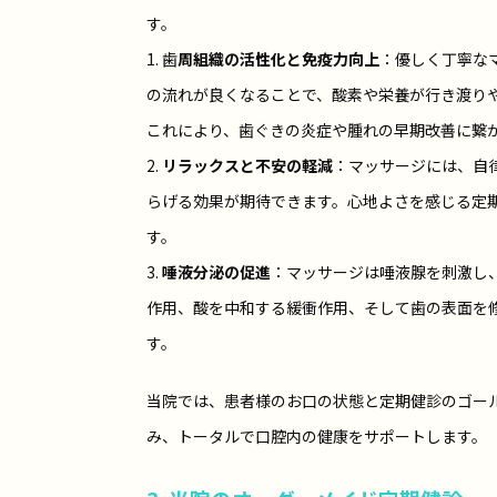
す。
1. 歯
周組織の活性化と免疫力向上
：優しく丁寧な
の流れが良くなることで、酸素や栄養が行き渡り
これにより、歯ぐきの炎症や腫れの早期改善に繋
2.
リラックスと不安の軽減
：マッサージには、自
らげる効果が期待できます。心地よさを感じる定
す。
3.
唾液分泌の促進
：マッサージは唾液腺を刺激し
作用、酸を中和する緩衝作用、そして歯の表面を
す。
当院では、患者様のお口の状態と定期健診のゴー
み、トータルで口腔内の健康をサポートします。