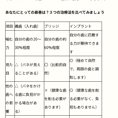
あなたにとっての最善は？３つの治療法を比べてみましょう
項目
義歯（入れ歯）
ブリッジ
インプラント
自分の歯に匹敵す
噛む
自分の歯の20～
自分の歯の約
る力が期待できま
力
30%程度
60%程度
す
◎（極めて自然
見た
△（バネが見え
〇（比較的自
で、周囲の歯と調
目
ることがある）
然）
和します）
他の
△（バネをかけ
×（健康な歯
◎（健康な歯を削
歯へ
る歯に負担がか
を削る必要が
る必要がなく、負
の影
かる場合があ
あります）
担もありません）
響
る）