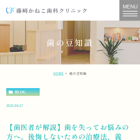
MENU
歯の豆知識
HOME
歯の豆知識
BLOG
2025.06.27
【歯医者が解説】歯を失ってお悩みの
方へ。後悔しないための治療法、義