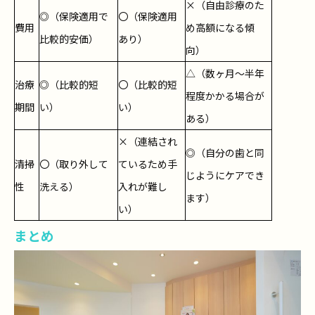
×（自由診療のた
◎（保険適用で
〇（保険適用
費用
め高額になる傾
比較的安価）
あり）
向）
△（数ヶ月～半年
治療
◎（比較的短
〇（比較的短
程度かかる場合が
期間
い）
い）
ある）
×（連結され
◎（自分の歯と同
清掃
〇（取り外して
ているため手
じようにケアでき
性
洗える）
入れが難し
ます）
い）
まとめ